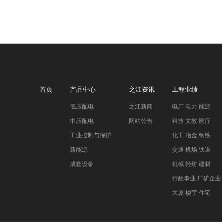
首页
产品中心
之江资讯
工程业绩
低压配电
之江新闻
电厂 电力 能源
中压配电
网站公告
科技 文教 医疗
工业控制与保护
化工 冶金 钢铁
新能源
交通 机场 铁道
成套设备
机械 轻纺 建材
行政事业 厂矿企业
大厦 楼宇 住宅