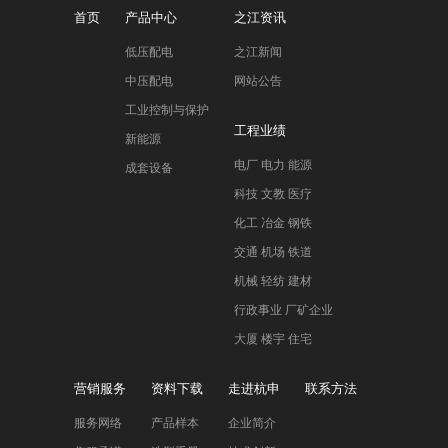
首页
产品中心
之江资讯
低压配电
之江新闻
中压配电
网站公告
工业控制与保护
工程业绩
新能源
电厂 电力 能源
成套设备
科技 文教 医疗
化工 冶金 钢铁
交通 机场 铁道
机械 轻纺 建材
行政事业 厂矿企业
大厦 楼宇 住宅
营销服务
资料下载
走进杭申
联系方法
服务网络
产品样本
企业简介