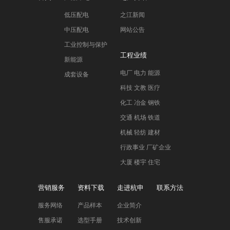
低压配电
之江新闻
中压配电
网站公告
工业控制与保护
工程业绩
新能源
电厂 电力 能源
成套设备
科技 文教 医疗
化工 冶金 钢铁
交通 机场 铁道
机械 轻纺 建材
行政事业 厂矿企业
大厦 楼宇 住宅
营销服务
资料下载
走进杭申
联系方法
服务网络
产品样本
企业简介
售服承诺
选型手册
技术创新