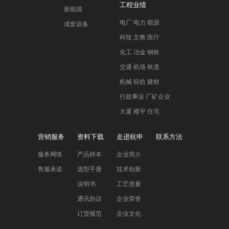
工程业绩
新能源
电厂 电力 能源
成套设备
科技 文教 医疗
化工 冶金 钢铁
交通 机场 铁道
机械 轻纺 建材
行政事业 厂矿企业
大厦 楼宇 住宅
营销服务
资料下载
走进杭申
联系方法
服务网络
产品样本
企业简介
售服承诺
选型手册
技术创新
说明书
工艺质量
通讯协议
企业荣誉
订货规范
企业文化