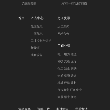
了解新资讯
用“扫一扫功能”扫描
首页
产品中心
之江资讯
低压配电
之江新闻
中压配电
网站公告
工业控制与保护
工程业绩
新能源
电厂 电力 能源
成套设备
科技 文教 医疗
化工 冶金 钢铁
交通 机场 铁道
机械 轻纺 建材
行政事业 厂矿企业
大厦 楼宇 住宅
营销服务
资料下载
走进杭申
联系方法