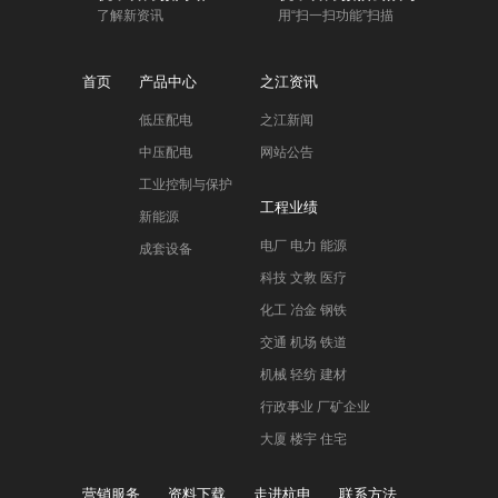
了解新资讯
用“扫一扫功能”扫描
首页
产品中心
之江资讯
低压配电
之江新闻
中压配电
网站公告
工业控制与保护
工程业绩
新能源
电厂 电力 能源
成套设备
科技 文教 医疗
化工 冶金 钢铁
交通 机场 铁道
机械 轻纺 建材
行政事业 厂矿企业
大厦 楼宇 住宅
营销服务
资料下载
走进杭申
联系方法