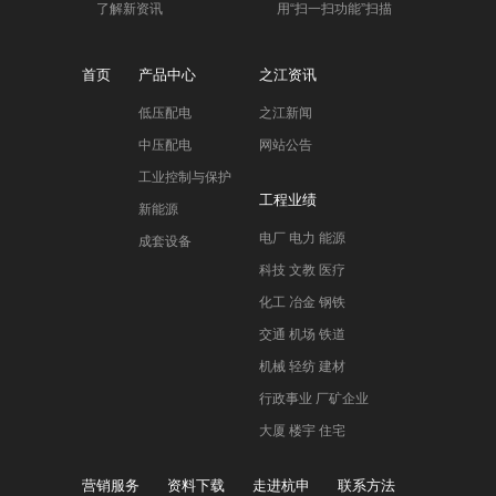
了解新资讯
用“扫一扫功能”扫描
首页
产品中心
之江资讯
低压配电
之江新闻
中压配电
网站公告
工业控制与保护
工程业绩
新能源
电厂 电力 能源
成套设备
科技 文教 医疗
化工 冶金 钢铁
交通 机场 铁道
机械 轻纺 建材
行政事业 厂矿企业
大厦 楼宇 住宅
营销服务
资料下载
走进杭申
联系方法