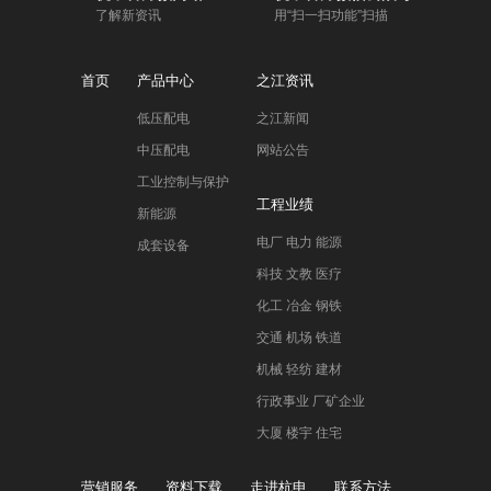
了解新资讯
用“扫一扫功能”扫描
首页
产品中心
之江资讯
低压配电
之江新闻
中压配电
网站公告
工业控制与保护
工程业绩
新能源
电厂 电力 能源
成套设备
科技 文教 医疗
化工 冶金 钢铁
交通 机场 铁道
机械 轻纺 建材
行政事业 厂矿企业
大厦 楼宇 住宅
营销服务
资料下载
走进杭申
联系方法