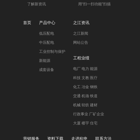
了解新资讯
用“扫一扫功能”扫描
首页
产品中心
之江资讯
低压配电
之江新闻
中压配电
网站公告
工业控制与保护
工程业绩
新能源
电厂 电力 能源
成套设备
科技 文教 医疗
化工 冶金 钢铁
交通 机场 铁道
机械 轻纺 建材
行政事业 厂矿企业
大厦 楼宇 住宅
营销服务
资料下载
走进杭申
联系方法