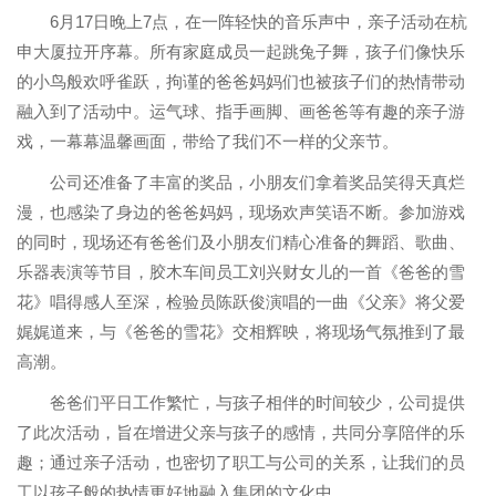
6月17日晚上7点，在一阵轻快的音乐声中，亲子活动在杭
申大厦拉开序幕。所有家庭成员一起跳兔子舞，孩子们像快乐
的小鸟般欢呼雀跃，拘谨的爸爸妈妈们也被孩子们的热情带动
融入到了活动中。运气球、指手画脚、画爸爸等有趣的亲子游
戏，一幕幕温馨画面，带给了我们不一样的父亲节。
公司还准备了丰富的奖品，小朋友们拿着奖品笑得天真烂
漫，也感染了身边的爸爸妈妈，现场欢声笑语不断。参加游戏
的同时，现场还有爸爸们及小朋友们精心准备的舞蹈、歌曲、
乐器表演等节目，胶木车间员工刘兴财女儿的一首《爸爸的雪
花》唱得感人至深，检验员陈跃俊演唱的一曲《父亲》将父爱
娓娓道来，与《爸爸的雪花》交相辉映，将现场气氛推到了最
高潮。
爸爸们平日工作繁忙，与孩子相伴的时间较少，公司提供
了此次活动，旨在增进父亲与孩子的感情，共同分享陪伴的乐
趣；通过亲子活动，也密切了职工与公司的关系，让我们的员
工以孩子般的热情更好地融入集团的文化中。