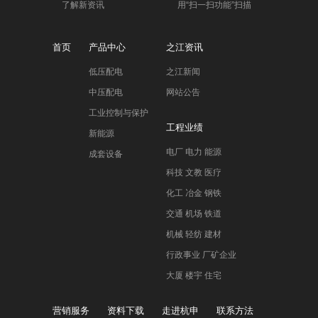
了解新资讯
用“扫一扫功能”扫描
首页
产品中心
之江资讯
低压配电
之江新闻
中压配电
网站公告
工业控制与保护
工程业绩
新能源
电厂 电力 能源
成套设备
科技 文教 医疗
化工 冶金 钢铁
交通 机场 铁道
机械 轻纺 建材
行政事业 厂矿企业
大厦 楼宇 住宅
营销服务
资料下载
走进杭申
联系方法