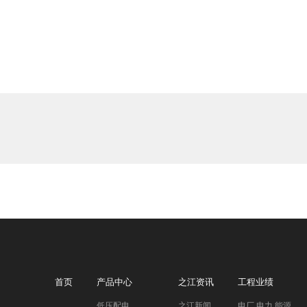
首页
产品中心
之江资讯
工程业绩
低压配电
之江新闻
电厂 电力 能源