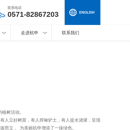
联系电话
0571-82867203
ENGLISH
走进杭申
联系我们
的植树活动。
，有人立好树苗，有人挥锹铲土，有人提水浇灌，呈现
拔而立， 为美丽杭申增添了一抹绿色。