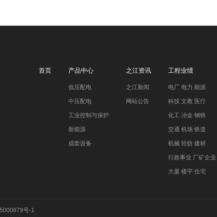
首页
产品中心
之江资讯
工程业绩
低压配电
之江新闻
电厂 电力 能源
中压配电
网站公告
科技 文教 医疗
工业控制与保护
化工 冶金 钢铁
新能源
交通 机场 铁道
成套设备
机械 轻纺 建材
行政事业 厂矿企业
大厦 楼宇 住宅
5000879号-1