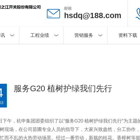
邮箱
hsdq@188.com
资讯
工程业绩
营销服务
资料下载
服务G20 植树护绿我们先行
4
03
日下午，杭申集团团委组织了以“服务
G20
植树护绿我们先行”为主题
树现场，在公司苗圃专业人员的指导下，大家兴致盎然，分工协作
忙而不乱的火热劳动场景。经过
—
番劳动，新栽的桂花、香樟树等挺