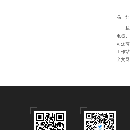
杭
品。如
杭申集
电器、
司还有
工作站
全文网