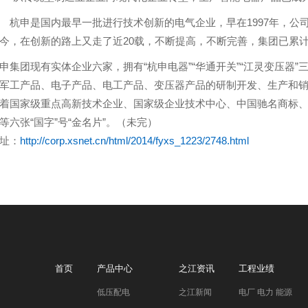
申是国内最早一批进行技术创新的电气企业，早在1997年，公司
今，在创新的路上又走了近20载，不断提高，不断完善，集团已累计获
团现有实体企业六家，拥有“杭申电器”“华通开关”“江灵变压器”
军工产品、电子产品、电工产品、变压器产品的研制开发、生产和销售一
着国家级重点高新技术企业、国家级企业技术中心、中国驰名商标
等六张“国字”号“金名片”。（未完）
址：
http://corp.xsnet.cn/html/2014/fyxs_1223/2748.html
首页
产品中心
之江资讯
工程业绩
低压配电
之江新闻
电厂 电力 能源