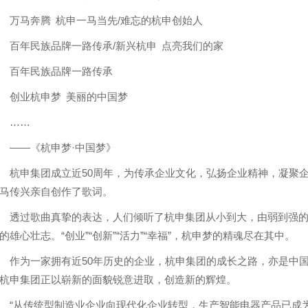
马奔腾 杭申一马当先/难忘的杭申创始人
年民族品牌一路传承/新兴杭申 点亮我们的家
百年民族品牌一路传承
创业杭申梦 美丽的中国梦
……
——《杭申梦·中国梦》
申集团成立近50周年，为传承企业文化，弘扬企业精神，凝聚企
马传兴亲自创作了歌词。
过歌曲真挚的表达，人们倾听了杭申集团从小到大，由弱到强的
的雄心壮志。“创业”“创新”“活力”“幸福”，杭申梦的精魂尽在其中。
为一家拥有近50年历史的企业，杭申集团的成长之路，亦是中国
杭申集团正以崭新的面貌锐意进取，创造新的辉煌。
从传统型制造业企业向现代化企业转型，生产智能电器产品已成为