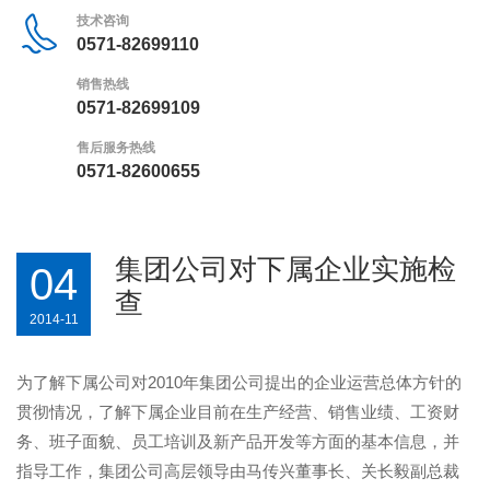
技术咨询
0571-82699110
销售热线
0571-82699109
售后服务热线
0571-82600655
集团公司对下属企业实施检
04
查
2014-11
为了解下属公司对2010年集团公司提出的企业运营总体方针的
贯彻情况，了解下属企业目前在生产经营、销售业绩、工资财
务、班子面貌、员工培训及新产品开发等方面的基本信息，并
指导工作，集团公司高层领导由马传兴董事长、关长毅副总裁