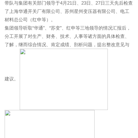
带队与集团有关部门领导于4月21日、23日、27日三天先后检查
了上海华通开关厂有限公司、苏州星州变压器有限公司、电工
材料总公司（红申等）。
集团领导听取“华通”、“苏变”、红申等三地领导的情况汇报后，
分工开展了对生产、财务、技术、人事等诸方面的具体检查、
了解，继而综合情况、肯定成绩、剖析问题，提出整改意见与
建议。