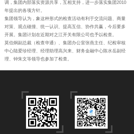
调，集团内部落实资源共享，互相支持，进一步落实集团2010
年提出的各项方针。
集团领导认为，象这种形式的检查活动有利于交流问题、商量
对策、观点碰撞、统一认识、提高互信、协作共赢，今后要多
开展。集团计划在近期对之江开关有限公司也予以检查。
莫伯炯副总裁（检查华通）、集团办公室张燕主任、纪检审核
中心陆爱珍经理、经理助理高兴来、财务金融中心陈水岳副经
理、钟朱文等领导也参加了检查。