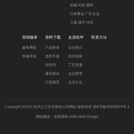
机械 轻纺 建材
行政事业 厂矿企业
大厦 楼宇 住宅
营销服务
资料下载
走进杭申
联系方法
服务网络
产品样本
企业简介
售服承诺
选型手册
技术创新
说明书
工艺质量
通讯协议
企业荣誉
订货规范
企业文化
Copyright 2014©
杭州之江开关股份公司网站
版权所有
浙ICP备05000879号-1
网站建设
：
安拓网络
Antto Web Design