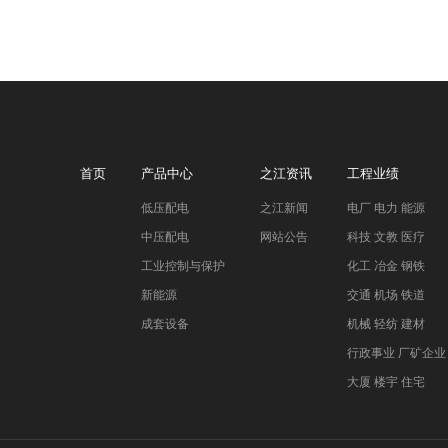
首页
产品中心
之江资讯
工程业绩
低压配电
之江新闻
电厂 电力 能源
中压配电
网站公告
科技 文教 医疗
工业控制与保护
化工 冶金 钢铁
新能源
交通 机场 铁道
成套设备
机械 轻纺 建材
行政事业 厂矿企业
大厦 楼宇 住宅