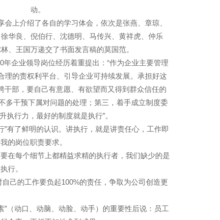
动。
分享会上介绍了各自的学习体会，依次是张燕、章琼、
、徐华良、倪伯行、沈德明、马传兴、黄祥虎、仲乐
尔林、王国万递交了书面发言稿的莫国范。
0年企业领导岗位经历着重提出：“作为企业主要管理
合理的责权利平台、引导企业可持续发展。承担好这
聘干部，要自己有意愿、有欲望而又得到群众信任的
到不多干预下属对问题的处理；第三，着手成立制度委
升执行力，最好的制度就是执行”。
行”有了鲜明的认识。讲执行，就是讲责任心，工作即
是我的岗位职责要求。
需要在每个细节上都精益求精的执行者，我们缺少的是
的执行。
自己的工作要负起100%的责任，争取为公司创造更
素”（动口、动脑、动脸、动手）的重要性后说：员工