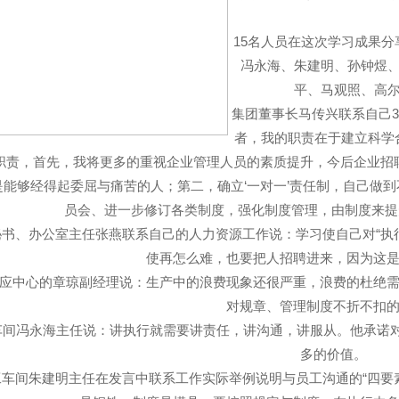
15名人员在这次学习成果
冯永海、朱建明、孙钟煜
平、马观照、高
集团董事长马传兴联系自己3
者，我的职责在于建立科学
职责，首先，我将更多的重视企业管理人员的素质提升，今后企业招
是能够经得起委屈与痛苦的人；第二，确立‘一对一’责任制，自己做
员会、进一步修订各类制度，强化制度管理，由制度来提
秘书、办公室主任张燕联系自己的人力资源工作说：学习使自己对“执
使再怎么难，也要把人招聘进来，因为这
应中心的章琼副经理说：生产中的浪费现象还很严重，浪费的杜绝
对规章、管理制度不折不扣
车间冯永海主任说：讲执行就需要讲责任，讲沟通，讲服从。他承诺对
多的价值。
工车间朱建明主任在发言中联系工作实际举例说明与员工沟通的“四要