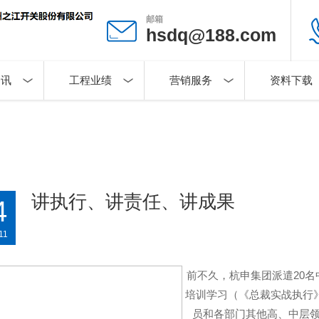
邮箱
hsdq@188.com
资讯
工程业绩
营销服务
资料下载
讲执行、讲责任、讲成果
4
11
前不久，杭申集团派遣20
培训学习（《总裁实战执行》
员和各部门其他高、中层领