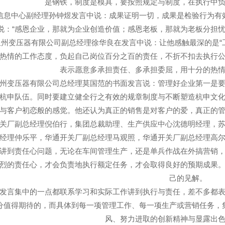
是钢铁，制度是模具，要按照规定与制度，在执行中
信息中心副经理孙钟煜发言中说：成果证明一切，成果是检验行为有
说：“感恩企业，那就为企业创造价值；感恩老板，那就为老板分担忧
星州变压器有限公司副总经理徐华良在发言中说：让他感触最深的是“
热情的工作态度，负起自己岗位百分之百的责任，不折不扣去执行
表示愿意多承担责任、多承担委屈，用十分的热
州变压器有限公司总经理莫国范的书面发言说：管理好企业第一是
杭申队伍。同时要建立健全行之有效的规章制度与不断塑造杭申文
与客户初恋般的感觉。他还认为真正的销售是对客户的爱，真正的
关厂副总经理倪伯行，集团总裁助理、生产供应中心沈德明经理，
经理仲乐平，华通开关厂副总经理马观照，华通开关厂副总经理高
讲到责任心问题，无论在车间管理生产，还是单兵作战在外搞营销
烈的责任心，才会负责地执行额定任务，才会取得良好的预期成果
己的见解。
发言集中的一点都联系学习和实际工作讲到执行与责任，差不多都
分值得期待的，而具体到每一项管理工作、每一项生产或营销任务，
风、努力进取的创新精神与显露出