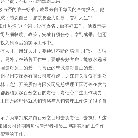
负起全责，不折不扣地拿到成果。
效与否的唯一标准，成果来自于每天的全情投入。他
愁；感恩自己，那就要全力以赴，奋斗人生”！
工作热情”这个词，没有热情，做不好工作。他表示要
公司各项制度、政策，完成各项任务，拿到成果。他还
情投入到今后的实际工作中。
要有人才、用好人才，要通过不断的培训，打造一支强
化。另外，在销售工作中，要服务好客户，能够永远保
管理是对员工的爱，而真正的忠诚是对自己的爱。
苏州星州变压器有限公司黄祥虎，之江开关股份有限公
尔林，之江开关股份有限公司副总经理王国万等在发言
，都必须负起百分之百的责任，责任心产生工作动力，
。王国万经理还就营销策略与营销管理工作谈了很多自
表示了为拿到成果而百分之百地去负责任、去执行！这
集团公司还期待每位管理者和员工脚踏实地的工作作
色智慧的工作。