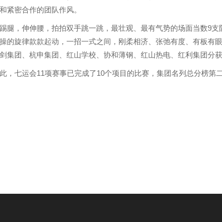
和紧密合作的团队作风。
踢腿，伸伸腰，拍拍双手跳一跳，最壮观、最有气势的场面当数
9
支
操的旋律款款起动，一招一式之间，刚柔相济、张弛有度、有板有
剑集团、杭申集团、红山学校、协和薄钢、红山热电、红利集团分
此，七运会
11
项赛事已完成了
10
个项目的比赛，集团名列总分榜第