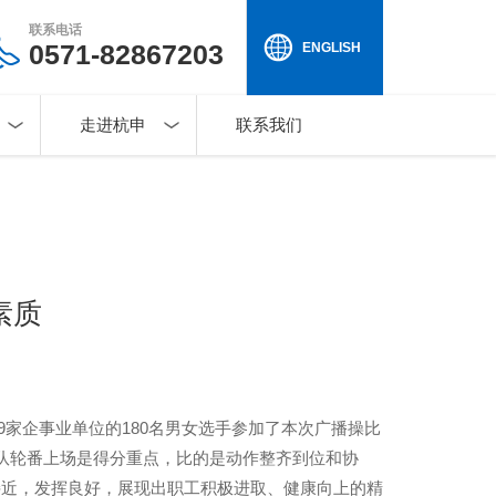
联系电话
0571-82867203
ENGLISH
走进杭申
联系我们
素质
9
家企事业单位的
180
名男女选手参加了本次广播操比
队轮番上场是得分重点，比的是动作整齐到位和协
接近，发挥良好，展现出职工积极进取、健康向上的精