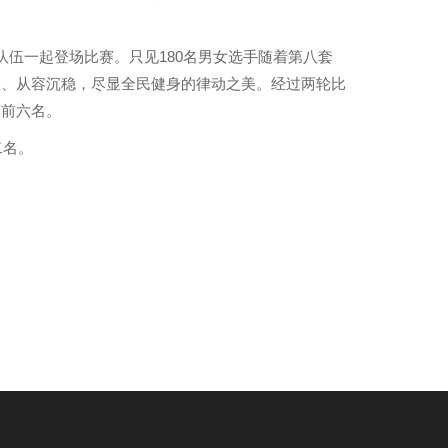
队伍一起登场比赛。只见
180
名男女选手随着第八套
眼、从容沉稳，尽显全民健身的律动之美。经过两轮比
获前六名。
二名。