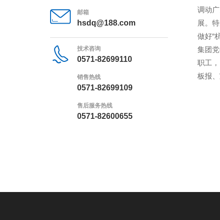
调动广
邮箱
hsdq@188.com
展。特
做好“
技术咨询
集团党
0571-82699110
职工，
板报、
销售热线
0571-82699109
售后服务热线
0571-82600655