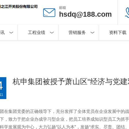
邮箱
hsdq@188.com
资讯
工程业绩
营销服务
资料下载
杭申集团被授予萧山区“经济与党建
4
11
团在集团党委的正确领导下，充分发挥了全体党员在企业发展中的
下，致力于把企业办成学习型企业，把员工培养成知识型员工为抓
科学发展观为中心，大力弘扬“以人为本”，发扬“求实、尽责、团结