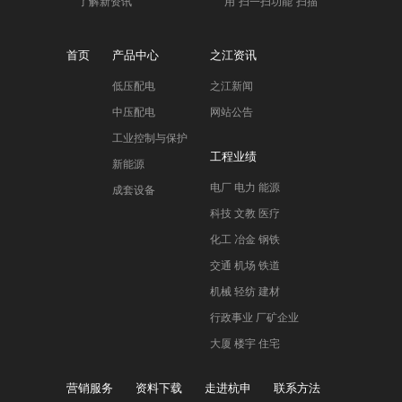
了解新资讯
用“扫一扫功能”扫描
首页
产品中心
之江资讯
低压配电
之江新闻
中压配电
网站公告
工业控制与保护
工程业绩
新能源
电厂 电力 能源
成套设备
科技 文教 医疗
化工 冶金 钢铁
交通 机场 铁道
机械 轻纺 建材
行政事业 厂矿企业
大厦 楼宇 住宅
营销服务
资料下载
走进杭申
联系方法