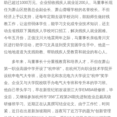
助已超过1000万元。企业招收残疾人就业近200人。马董事长现
任为萧山区慈善总会副会长、萧山聋哑学校的名誉校长。不但
经济上予以支持，还每年定期去该学校访问，鼓励师生做好残
教工作，让这些弱体学生，能学习文化或专业技术知识，还主
动去省残联下属残疾人学校对口招工，解决残疾人就业困难。
今年五月份，正值汶川大地震周年之际，马董事长亲临青川灾
区进行助学活动，把学习文具送到受灾贫困学生手中。他是一
位地地道道为支残助教、帮助残疾人受教育和就业的有心人。
多年来，马董事长十分重视教育和培养人才，不但在萧山
第一职业高级中学开设了“杭申班”，在杭州万向职业技术学院开
设杭申电气大专班，还在华北和东北电力大学设立“杭申”奖学
金。企业又与大学院校联手办电气大专班和专升本的学习班。
他自己带头学习，早在新世纪初攻读浙江大学EMBA研修班，毕
业后，又继续参加杭州市“356”工程第24期先进制造业总裁高级
研修班学习。近期正在认真撰写结业论文。由于工作忙，时间
紧，近日在出差新加坡期间，连夜写了近万字的题为“创新管理