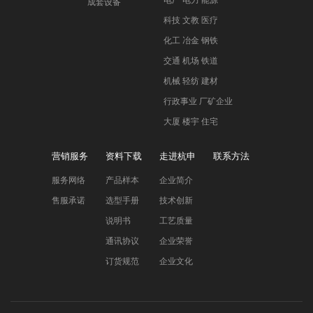
电厂 电力 能源
成套设备
科技 文教 医疗
化工 冶金 钢铁
交通 机场 铁道
机械 轻纺 建材
行政事业 厂矿企业
大厦 楼宇 住宅
营销服务
资料下载
走进杭申
联系方法
服务网络
产品样本
企业简介
售服承诺
选型手册
技术创新
说明书
工艺质量
通讯协议
企业荣誉
订货规范
企业文化