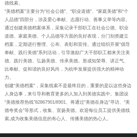
德线索。
“美德档案”主要分为“社会公德”、“职业道德”、“家庭美德”和“个
人品德”四部分，涉及爱心奉献、志愿行动、善事义举等内容。
通过创建美德档案体系，采集记录干部职工在社会公德、职业
道德、家庭美德、个人品德等方面的良好表现，分门别类建立
档案，定期进行整理、公布、表彰和宣传。通过组织开展“倡导
奉献、践行美德”系列活动，引导激励广大干部职工都来关注美
德、践行美德、弘扬美德、传承美德。形成知荣辱、讲正气、
比奉献、促和谐的良好风尚，为杭申发展提供强大的精神动
力。
创建“美德档案”，采集线索不是最终目的，重要的是以这些身边
人身边事，来引导和教育更多的人加入到美德实践中。集团设
“美德推荐热线”82867901/8901、将通过“美德在身边”寻访、“美
德夸奖会”等形式，收集、宣扬美德。欢迎每位员工提供美德线
索,成为收集美德信息的有心人、传播美德的热心人。