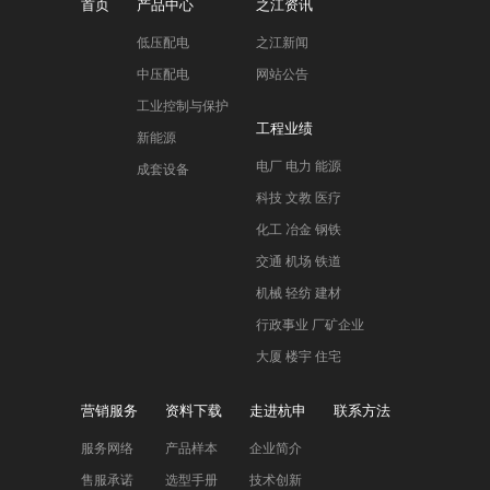
首页
产品中心
之江资讯
低压配电
之江新闻
中压配电
网站公告
工业控制与保护
工程业绩
新能源
电厂 电力 能源
成套设备
科技 文教 医疗
化工 冶金 钢铁
交通 机场 铁道
机械 轻纺 建材
行政事业 厂矿企业
大厦 楼宇 住宅
营销服务
资料下载
走进杭申
联系方法
服务网络
产品样本
企业简介
售服承诺
选型手册
技术创新