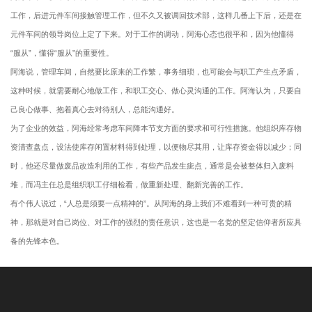
工作，后进元件车间接触管理工作，但不久又被调回技术部，这样几番上下后，还是在
元件车间的领导岗位上定了下来。对于工作的调动，阿海心态也很平和，因为他懂得
“服从”，懂得“服从”的重要性。
阿海说，管理车间，自然要比原来的工作繁，事务细琐，也可能会与职工产生点矛盾，
这种时候，就需要耐心地做工作，和职工交心、做心灵沟通的工作。阿海认为，只要自
己良心做事、抱着真心去对待别人，总能沟通好。
为了企业的效益，阿海经常考虑车间降本节支方面的要求和可行性措施。他组织库存物
资清查盘点，设法使库存闲置材料得到处理，以便物尽其用，让库存资金得以减少；同
时，他还尽量做废品改造利用的工作，有些产品发生疵点，通常是会被整体归入废料
堆，而冯主任总是组织职工仔细检看，做重新处理、翻新完善的工作。
有个伟人说过，“人总是须要一点精神的”。从阿海的身上我们不难看到一种可贵的精
神，那就是对自己岗位、对工作的强烈的责任意识，这也是一名党的坚定信仰者所应具
备的先锋本
色。