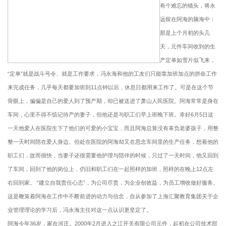
有个难忘的镜头，将永
远留在阿海的脑海中：
那是上个月初的头几
天，元件车间收到的生
产定单如雪片似飞来，
“定单”就是战斗号令、就是工作要求，冯永海和他的工友们只能靠加班加点的拼命工作
来完成任务，几乎每天都要加班到11点钟以后，休息日都用来工作了。可是在这个节
骨眼上，偏偏是自己的爱人到了预产期，却已被送进了萧山人民医院。阿海常常是身在
车间，心里不得不惦记待产的妻子，但他还是与职工们早上班晚下班。幸好6月5日这
一天他爱人在医院生下了他们的可爱的小宝宝，而且阿海总算没有辜负老婆孩子，用整
整一天时间陪在爱人身边。但处在医院的阿海却又在思念车间里的生产任务，想着他的
职工们，故而很快，当妻子还很需要他护理与陪伴的时候，只过了一天时间，他又回到
了车间，回到了他的岗位上，仍旧和职工们在一起照样的加班，照样的在晚上12点左
右回到家。 “建立自我责任心态”，为公司尽责，为企业创效益，为员工增收做好服务。
这是鞭策着阿海在工作中不断前进的动力与信念，自从参加了上海汇聚教育集团关于企
业管理理论的学习后，冯永海主任对这一点认识更坚定了。
阿海今年36岁，家在河庄。2000年2月进入之江开关有限公司元件，起初在公司技术部