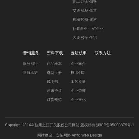
化工 冶金 钢铁
交通 机场 铁道
机械 轻纺 建材
行政事业 厂矿企业
大厦 楼宇 住宅
营销服务
资料下载
走进杭申
联系方法
服务网络
产品样本
企业简介
售服承诺
选型手册
技术创新
说明书
工艺质量
通讯协议
企业荣誉
订货规范
企业文化
Copyright 2014©
杭州之江开关股份公司网站
版权所有
浙ICP备05000879号-1
网站建设
：
安拓网络
Antto Web Design