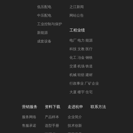
低压配电
之江新闻
中压配电
网站公告
工业控制与保护
工程业绩
新能源
电厂 电力 能源
成套设备
科技 文教 医疗
化工 冶金 钢铁
交通 机场 铁道
机械 轻纺 建材
行政事业 厂矿企业
大厦 楼宇 住宅
营销服务
资料下载
走进杭申
联系方法
服务网络
产品样本
企业简介
售服承诺
选型手册
技术创新