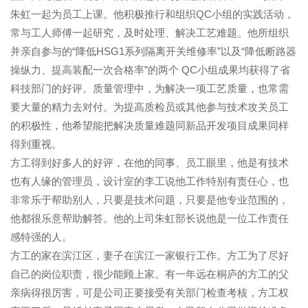
朱虹一起为员工上课。他积极推行和组织QC小组的实践活动，
常与工人师傅一起研究，及时处理、解决工艺难题。他所组织
并亲自参与的“降低HSG1系列隔离开关维修率”以及“降低断路器
操纵力、提高装配一次合格率”的两个 QC小组成果均获得了省
科技部门的好评。质量管理中，为解决一项工艺质量，也常需
要大量的精力去对付。为提高质检员或其他参与技术攻关员工
的积极性，他希望能把解决质量难题同新品开发项目成果同样
得到重视。
方工得到好多人的好评，在他的同事、员工眼里，他是有技术
也有人缘的管理员，设计室的李工说他工作特别有责任心，也
非常乐于帮助别人，只要是技术问题，只要是他专业范围的，
他都很乐意帮助解答。他的上司朱虹部长说他是一位工作责任
感特强的人。
方工的家在滨江区，妻子在滨江一家银行工作。方工为了尽好
自己的岗位职责，很少能顾上家。有一年远在桐庐的方工的父
亲病得很厉害，可是公司正要接受有关部门检查考核，方工权