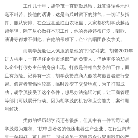
工作几十年，胡学茂一直勤勤恳恳，就算辗转各地也
毫不叫苦。按他的话讲，这是当兵时留下的脾气，一切听从指
挥、服从安排。在企业甚至红山农场里，大家都说胡学茂越活
越年轻，除了尽心做好本职工作，他的兴趣还很广泛，唱歌、
演讲等都难不倒他，在他的带领下，企业合唱团多次拿奖。
而胡学茂最让人佩服的是他的
“
打假
”
斗志。胡老
2001
年
进入杭申，一直担任企业市场部门的负责人，但他更多的却是
以企业打假办主任的身份出现。打假是件相当复杂的工作，而
且有危险。记得有一次，胡学茂扮成商人假装与假冒者进行交
易。假冒者警惕性较高，临时改变了交货地点，为了打假成
功，胡学茂接受了这个条件，想尽办法拖延时间，让工商管理
等部门可以展开行动。因为胡学茂的机智和应变能力，案件顺
利解决。
类似的经历胡学茂还有很多，但其中有一件官司让胡
学茂最为难忘。
“
杭申是著名的低压电器生产企业，在行业内声
誉一向很好。可几年前，同城的另一家电器企业冒用我们的产