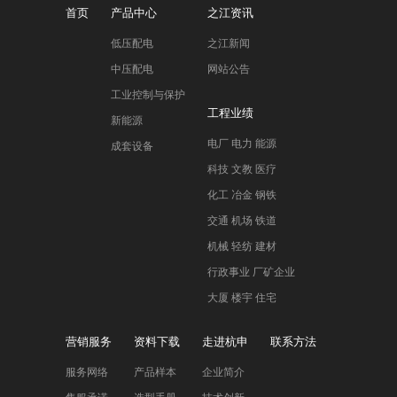
首页
产品中心
之江资讯
低压配电
之江新闻
中压配电
网站公告
工业控制与保护
工程业绩
新能源
电厂 电力 能源
成套设备
科技 文教 医疗
化工 冶金 钢铁
交通 机场 铁道
机械 轻纺 建材
行政事业 厂矿企业
大厦 楼宇 住宅
营销服务
资料下载
走进杭申
联系方法
服务网络
产品样本
企业简介