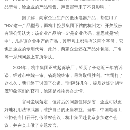
品型号，给企业的产品销售、声誉都带来了不良影响。
”
据了解，两家企业生产的低压电器产品，都使用了
“HS”
这一产品型号，而杭申控股集团下辖的杭州之江开关股份
有限公司认为：该企业产品的
“HS”
是企业代码，意思就是
“
杭
申
”
，凡是该企业生产的产品，其型号上都带有这两个字母，它
也是企业的专用代号。此外，两家企业还在产品外包装、厂名
等一系列问题上有所争执。
2004
年，杭申集团正式起诉该厂，经历了长达近三年的诉
讼，经过市中院一审、省高院终审，最终取得胜利。
“
官司打了
这么久，我们终于讨回了公道。
”
时隔好几年，提及这场让胡学
茂印象深刻的官司，他还是难掩兴奋之情。
官司尘埃落定，但背后的问题值得深省，企业可以更
好地利用法律武器，维护自己的正当权益。当年，中国电器工
业协会专门召开打假维权会议，杭申集团赴北京参加这个会
议，并在会上做了专题发言。