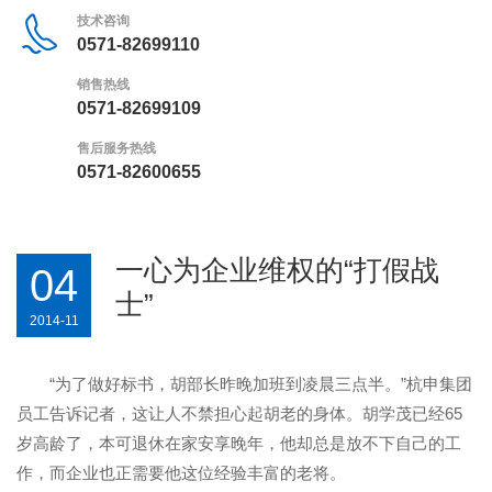
技术咨询
0571-82699110
销售热线
0571-82699109
售后服务热线
0571-82600655
一心为企业维权的“打假战
04
士”
2014-11
“
为了做好标书，胡部长昨晚加班到凌晨三点半。
”
杭申集团
员工告诉记者，这让人不禁担心起胡老的身体。胡学茂已经
65
岁高龄了，本可退休在家安享晚年，他却总是放不下自己的工
作，而企业也正需要他这位经验丰富的老将。