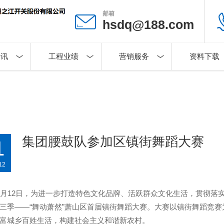
邮箱
hsdq@188.com
资讯
工程业绩
营销服务
资料下载
集团腰鼓队参加区镇街舞蹈大赛
1
12
1月12日，为进一步打造特色文化品牌、活跃群众文化生活，贯彻落
三季——“舞动萧然”萧山区首届镇街舞蹈大赛。大赛以镇街舞蹈竞
富城乡百姓生活，构建社会主义和谐新农村。