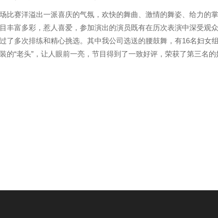
场比赛洋溢出一派喜庆的气氛，欢快的舞曲、激情的舞姿、给力的
目丰富多彩，惹人喜爱，参加演出的演员既有在历次表演中深受观
过了多次排练和精心挑选。其中我公司选送的腰鼓舞，有16名妇女
装的“老头”，让人眼前一亮，节目得到了一致好评，荣获了第三名的