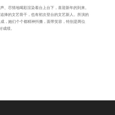
掌声、尽情地喝彩渲染着台上台下，喜迎新年的到来。
众追捧的文艺骨干，也有初次登台的文艺新人。所演的
组成，她们个个都精神抖擞，面带笑容，特别是两位
好成绩。