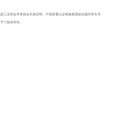
电器工业协会常务副会长杨启明、中国质量认证检验集团副总裁刘常生等
给予了较高评价。