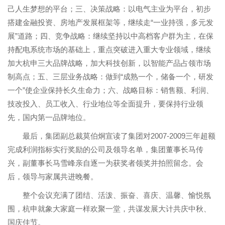
己人生梦想的平台；三、决策战略：以电气主业为平台，初步
搭建金融投资、房地产发展框架等，继续走“一业持强，多元发
展”道路；四、竞争战略：继续坚持以中高档客户群为主，在保
持配电系统市场的基础上，重点突破进入重大专业领域，继续
加大杭申三大品牌战略，加大科技创新，以智能产品占领市场
制高点；五、三层业务战略：做到“成熟一个，储备一个，研发
一个”使企业保持长久生命力；六、战略目标：销售额、利润、
技改投入、员工收入、行业地位等全面提升，要保持行业领
先，国内第一品牌地位。
最后，集团副总裁莫伯炯宣读了集团对
2007-2009
三年超额
完成利润指标实行奖励的公司及领导名单，集团董事长马传
兴，副董事长马雪峰亲自逐一为获奖者领奖并拍照留念。
会
后，领导与家属共进晚餐。
整个会议充满了团结、活泼、振奋、喜庆、温馨、愉悦氛
围，杭申就象大家庭一样欢聚一堂，共谋发展大计共庆中秋、
国庆佳节。