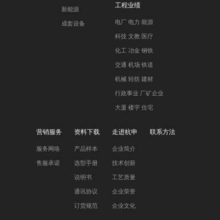
工程业绩
新能源
电厂 电力 能源
成套设备
科技 文教 医疗
化工 冶金 钢铁
交通 机场 铁道
机械 轻纺 建材
行政事业 厂矿企业
大厦 楼宇 住宅
营销服务
资料下载
走进杭申
联系方法
服务网络
产品样本
企业简介
售服承诺
选型手册
技术创新
说明书
工艺质量
通讯协议
企业荣誉
订货规范
企业文化