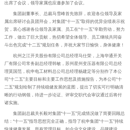
出席了会议，领导家属也应邀参加了会议。
集团副董事长、总裁马雪峰首先致辞，欢迎各位领导及家
属出席研讨会及团拜会，对集团“十一五”取得的优异业绩表示祝
贺，衷心感谢各位领导及家属、员工在“十一五”辛勤劳动，努力
工作，做出了巨大贡献，热切希望全体领导、员工继续共同奋
斗出色完成“十二五”规划任务，并祝大家节日愉快，身体健康！
杭州之江开关股份有限公司总经理马仕荣，上海华通开关
厂有限公司常务副总经理韩敏，苏州星州变压器有限公司总经
理莫国范，杭申电工材料总公司总经理杨建定等分别作了本公
司“十二五”主要目标和主要工作思想及措施报告，为本公司“十
二五”规划绘制了持续稳健发展的蓝图，提出了切实可行明确清
晰的行动纲领，待进一步论证、评审交职代会审议通过后将付
诸实施。
集团副总裁关长毅对集团“十一五”完成情况做了简要回顾总
结：“十一五”指导思想完全正确，指导了杭申集团“十一五”持续
快速健康发展，所有管理目标，如企业文化建设、品牌建设、