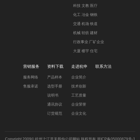
科技 文教 医疗
化工 冶金 钢铁
交通 机场 铁道
机械 轻纺 建材
行政事业 厂矿企业
大厦 楼宇 住宅
营销服务
资料下载
走进杭申
联系方法
服务网络
产品样本
企业简介
售服承诺
选型手册
技术创新
说明书
工艺质量
通讯协议
企业荣誉
订货规范
企业文化
Copyright 2009©
杭州之江开关股份公司网站
版权所有
浙ICP备05000879号-1