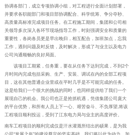
协调各部门，
成立专项协调小组，
对工程进行全面计划部署，
并要求各职能部门和项目部协调配合、科学统筹、争分夺秒、
高质量高标准完成项目任务。在工程施工期间，集团和公司相
关领导多次深入各环节现场指导工作，时刻强调安全和质量的
重要性，各岗各员更是早出晚归，相互配合，加班加点，忘我
工作，遇到问题及时反馈，及时解决，形成了与业主以及电力
公司沟通顺畅的良好局面。
该项目
工期紧，任务重，要在从任务下达到完成，不到
2
个
月时间内完成包括采购、生产、安装、调试在内的全部工程项
目，这在其他普通企业里或在平时几乎是不可能完成的任务。
这是
给我们一个很大的挑战的同时，也同样提供给了我们一个
展现自己的机会。我公司也
正是抢抓机遇，
凭借集团公司庞大
的平台优势，和
所有人员上下一心、
艰苦奋斗、不负厚望
,
将该
工程项目顺利投运，受到了江东电力局与业主的高度评价。
南车工程项目的顺利完成仅是汗水灌溉所结出的硕果，是为
我
公司“发展之年”的建设奠定的坚实基础。
我们将以此为动力，加