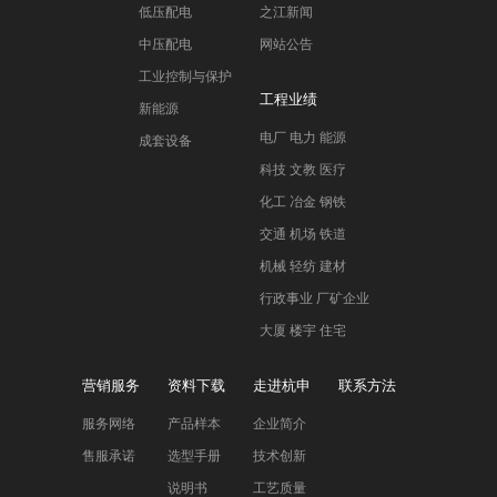
低压配电
之江新闻
中压配电
网站公告
工业控制与保护
工程业绩
新能源
电厂 电力 能源
成套设备
科技 文教 医疗
化工 冶金 钢铁
交通 机场 铁道
机械 轻纺 建材
行政事业 厂矿企业
大厦 楼宇 住宅
营销服务
资料下载
走进杭申
联系方法
服务网络
产品样本
企业简介
售服承诺
选型手册
技术创新
说明书
工艺质量