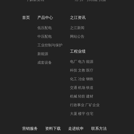
首页
产品中心
之江资讯
低压配电
之江新闻
中压配电
网站公告
工业控制与保护
工程业绩
新能源
电厂 电力 能源
成套设备
科技 文教 医疗
化工 冶金 钢铁
交通 机场 铁道
机械 轻纺 建材
行政事业 厂矿企业
大厦 楼宇 住宅
营销服务
资料下载
走进杭申
联系方法