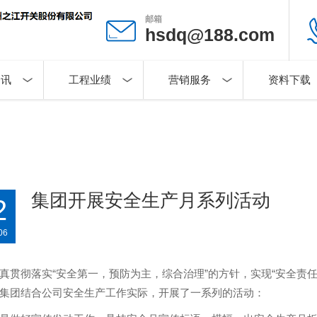
邮箱
hsdq@188.com
资讯
工程业绩
营销服务
资料下载
集团开展安全生产月系列活动
2
06
真贯彻落实“安全第一，预防为主，综合治理”的方针，实现“安全责
集团结合公司安全生产工作实际，开展了一系列的活动：