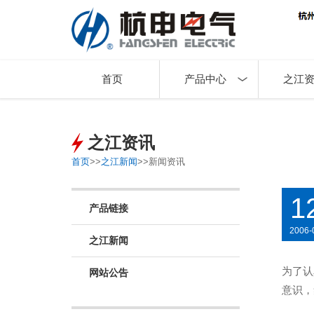
首页
产品中心
之江
之江资讯
首页
>>
之江新闻
>>
新闻资讯
1
产品链接
2006-
之江新闻
为了认
网站公告
意识，