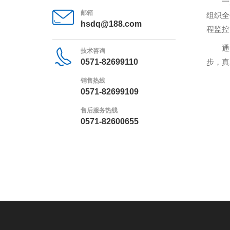
一
邮箱
组织全
hsdq@188.com
程监控
通
技术咨询
0571-82699110
步，真
销售热线
0571-82699109
售后服务热线
0571-82600655