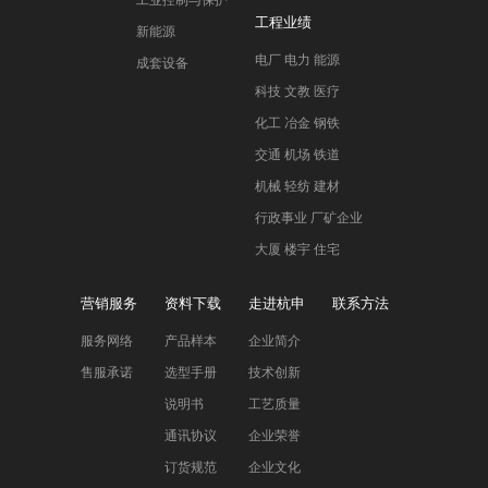
工业控制与保护
工程业绩
新能源
电厂 电力 能源
成套设备
科技 文教 医疗
化工 冶金 钢铁
交通 机场 铁道
机械 轻纺 建材
行政事业 厂矿企业
大厦 楼宇 住宅
营销服务
资料下载
走进杭申
联系方法
服务网络
产品样本
企业简介
售服承诺
选型手册
技术创新
说明书
工艺质量
通讯协议
企业荣誉
订货规范
企业文化