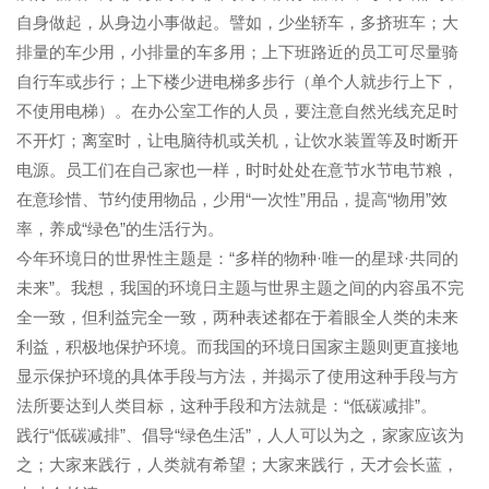
自身做起，从身边小事做起。譬如，少坐轿车，多挤班车；大
排量的车少用，小排量的车多用；上下班路近的员工可尽量骑
自行车或步行；上下楼少进电梯多步行（单个人就步行上下，
不使用电梯）。在办公室工作的人员，要注意自然光线充足时
不开灯；离室时，让电脑待机或关机，让饮水装置等及时断开
电源。员工们在自己家也一样，时时处处在意节水节电节粮，
在意珍惜、节约使用物品，少用“一次性”用品，提高“物用”效
率，养成“绿色”的生活行为。
今年环境日的世界性主题是：“多样的物种·唯一的星球·共同的
未来”。我想，我国的环境日主题与世界主题之间的内容虽不完
全一致，但利益完全一致，两种表述都在于着眼全人类的未来
利益，积极地保护环境。而我国的环境日国家主题则更直接地
显示保护环境的具体手段与方法，并揭示了使用这种手段与方
法所要达到人类目标，这种手段和方法就是：“低碳减排”。
践行“低碳减排”、倡导“绿色生活”，人人可以为之，家家应该为
之；大家来践行，人类就有希望；大家来践行，天才会长蓝，