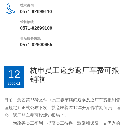
技术咨询
0571-82699110
销售热线
0571-82699109
售后服务热线
0571-82600655
杭申员工返乡返厂车费可报
12
销啦
2001-11
日前，集团第
25
号文件《员工春节期间返乡及返厂车费报销管
理规定》正式公布下发，就意味着
2012
年开始春节期间员工返
乡、返厂的车费可按规定报销了。
为改善员工福利，提高员工待遇，激励和保留一支优秀的