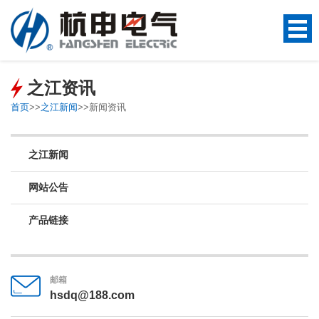
之江资讯
首页
>>
之江新闻
>>
新闻资讯
之江新闻
网站公告
产品链接
邮箱
hsdq@188.com