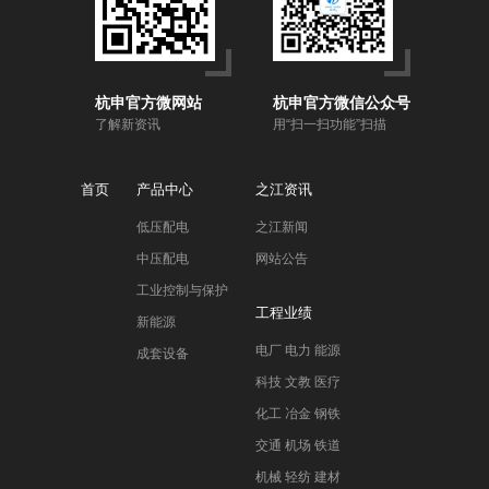
杭申官方微网站
杭申官方微信公众号
了解新资讯
用“扫一扫功能”扫描
首页
产品中心
之江资讯
低压配电
之江新闻
中压配电
网站公告
工业控制与保护
工程业绩
新能源
电厂 电力 能源
成套设备
科技 文教 医疗
化工 冶金 钢铁
交通 机场 铁道
机械 轻纺 建材